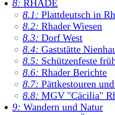
8:
RHADE
8.1:
Plattdeutsch in R
8.2:
Rhader Wiesen
8.3:
Dorf West
8.4:
Gaststätte Nienha
8.5:
Schützenfeste frü
8.6:
Rhader Berichte
8.7:
Pättkestouren un
8.8:
MGV "Cäcilia" R
9:
Wandern und Natur