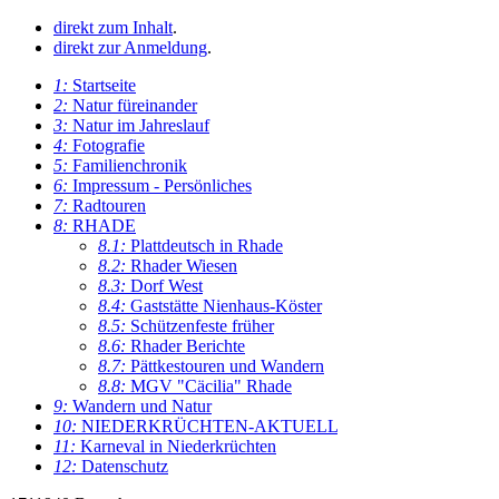
direkt zum Inhalt
.
direkt zur Anmeldung
.
1:
Startseite
2:
Natur füreinander
3:
Natur im Jahreslauf
4:
Fotografie
5:
Familienchronik
6:
Impressum - Persönliches
7:
Radtouren
8:
RHADE
8.1:
Plattdeutsch in Rhade
8.2:
Rhader Wiesen
8.3:
Dorf West
8.4:
Gaststätte Nienhaus-Köster
8.5:
Schützenfeste früher
8.6:
Rhader Berichte
8.7:
Pättkestouren und Wandern
8.8:
MGV "Cäcilia" Rhade
9:
Wandern und Natur
10:
NIEDERKRÜCHTEN-AKTUELL
11:
Karneval in Niederkrüchten
12:
Datenschutz