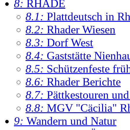
8:
RHADE
8.1:
Plattdeutsch in R
8.2:
Rhader Wiesen
8.3:
Dorf West
8.4:
Gaststätte Nienha
8.5:
Schützenfeste frü
8.6:
Rhader Berichte
8.7:
Pättkestouren un
8.8:
MGV "Cäcilia" R
9:
Wandern und Natur