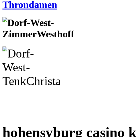
hohensyburg casino k