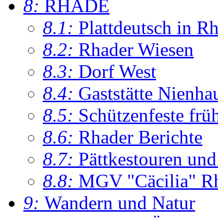
8:
RHADE
8.1:
Plattdeutsch in R
8.2:
Rhader Wiesen
8.3:
Dorf West
8.4:
Gaststätte Nienha
8.5:
Schützenfeste frü
8.6:
Rhader Berichte
8.7:
Pättkestouren un
8.8:
MGV "Cäcilia" R
9:
Wandern und Natur