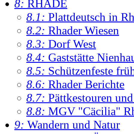
8:
RHADE
8.1:
Plattdeutsch in R
8.2:
Rhader Wiesen
8.3:
Dorf West
8.4:
Gaststätte Nienha
8.5:
Schützenfeste frü
8.6:
Rhader Berichte
8.7:
Pättkestouren un
8.8:
MGV "Cäcilia" R
9:
Wandern und Natur