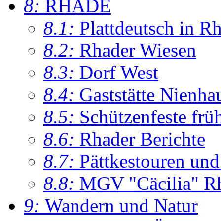
8:
RHADE
8.1:
Plattdeutsch in R
8.2:
Rhader Wiesen
8.3:
Dorf West
8.4:
Gaststätte Nienha
8.5:
Schützenfeste frü
8.6:
Rhader Berichte
8.7:
Pättkestouren un
8.8:
MGV "Cäcilia" R
9:
Wandern und Natur