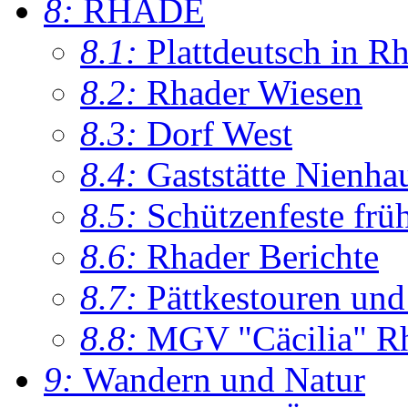
8:
RHADE
8.1:
Plattdeutsch in R
8.2:
Rhader Wiesen
8.3:
Dorf West
8.4:
Gaststätte Nienha
8.5:
Schützenfeste frü
8.6:
Rhader Berichte
8.7:
Pättkestouren un
8.8:
MGV "Cäcilia" R
9:
Wandern und Natur