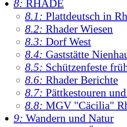
8:
RHADE
8.1:
Plattdeutsch in R
8.2:
Rhader Wiesen
8.3:
Dorf West
8.4:
Gaststätte Nienha
8.5:
Schützenfeste frü
8.6:
Rhader Berichte
8.7:
Pättkestouren un
8.8:
MGV "Cäcilia" R
9:
Wandern und Natur