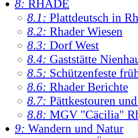
8:
RHADE
8.1:
Plattdeutsch in R
8.2:
Rhader Wiesen
8.3:
Dorf West
8.4:
Gaststätte Nienha
8.5:
Schützenfeste frü
8.6:
Rhader Berichte
8.7:
Pättkestouren un
8.8:
MGV "Cäcilia" R
9:
Wandern und Natur