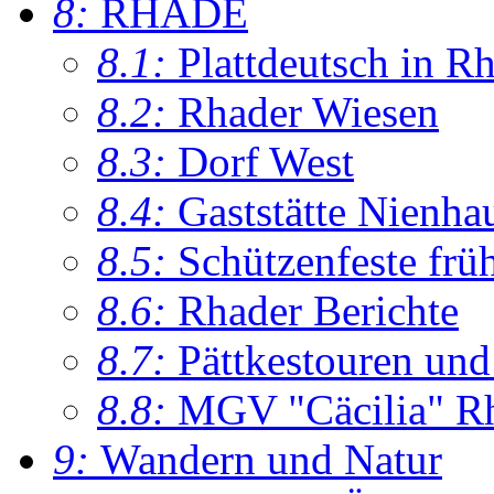
8:
RHADE
8.1:
Plattdeutsch in R
8.2:
Rhader Wiesen
8.3:
Dorf West
8.4:
Gaststätte Nienha
8.5:
Schützenfeste frü
8.6:
Rhader Berichte
8.7:
Pättkestouren un
8.8:
MGV "Cäcilia" R
9:
Wandern und Natur