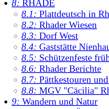
8:
RHADE
8.1:
Plattdeutsch in R
8.2:
Rhader Wiesen
8.3:
Dorf West
8.4:
Gaststätte Nienha
8.5:
Schützenfeste frü
8.6:
Rhader Berichte
8.7:
Pättkestouren un
8.8:
MGV "Cäcilia" R
9:
Wandern und Natur