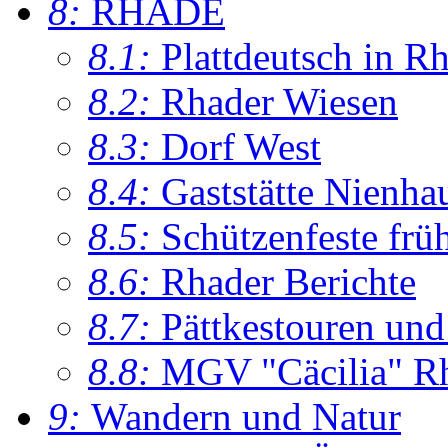
8:
RHADE
8.1:
Plattdeutsch in R
8.2:
Rhader Wiesen
8.3:
Dorf West
8.4:
Gaststätte Nienha
8.5:
Schützenfeste frü
8.6:
Rhader Berichte
8.7:
Pättkestouren un
8.8:
MGV "Cäcilia" R
9:
Wandern und Natur