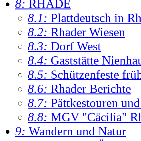
8:
RHADE
8.1:
Plattdeutsch in R
8.2:
Rhader Wiesen
8.3:
Dorf West
8.4:
Gaststätte Nienha
8.5:
Schützenfeste frü
8.6:
Rhader Berichte
8.7:
Pättkestouren un
8.8:
MGV "Cäcilia" R
9:
Wandern und Natur