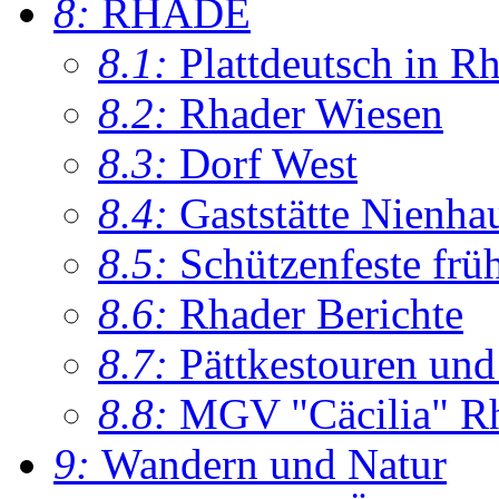
8:
RHADE
8.1:
Plattdeutsch in R
8.2:
Rhader Wiesen
8.3:
Dorf West
8.4:
Gaststätte Nienha
8.5:
Schützenfeste frü
8.6:
Rhader Berichte
8.7:
Pättkestouren un
8.8:
MGV "Cäcilia" R
9:
Wandern und Natur