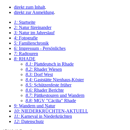
direkt zum Inhalt
.
direkt zur Anmeldung
.
1:
Startseite
2:
Natur füreinander
3:
Natur im Jahreslauf
4:
Fotografie
5:
Familienchronik
6:
Impressum - Persönliches
7:
Radtouren
8:
RHADE
8.1:
Plattdeutsch in Rhade
8.2:
Rhader Wiesen
8.3:
Dorf West
8.4:
Gaststätte Nienhaus-Köster
8.5:
Schützenfeste früher
8.6:
Rhader Berichte
8.7:
Pättkestouren und Wandern
8.8:
MGV "Cäcilia" Rhade
9:
Wandern und Natur
10:
NIEDERKRÜCHTEN-AKTUELL
11:
Karneval in Niederkrüchten
12:
Datenschutz