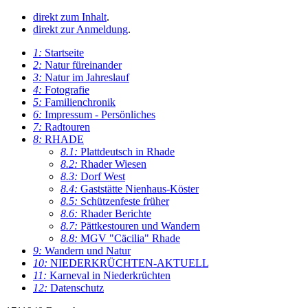
direkt zum Inhalt
.
direkt zur Anmeldung
.
1:
Startseite
2:
Natur füreinander
3:
Natur im Jahreslauf
4:
Fotografie
5:
Familienchronik
6:
Impressum - Persönliches
7:
Radtouren
8:
RHADE
8.1:
Plattdeutsch in Rhade
8.2:
Rhader Wiesen
8.3:
Dorf West
8.4:
Gaststätte Nienhaus-Köster
8.5:
Schützenfeste früher
8.6:
Rhader Berichte
8.7:
Pättkestouren und Wandern
8.8:
MGV "Cäcilia" Rhade
9:
Wandern und Natur
10:
NIEDERKRÜCHTEN-AKTUELL
11:
Karneval in Niederkrüchten
12:
Datenschutz