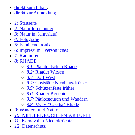
direkt zum Inhalt
.
direkt zur Anmeldung
.
1:
Startseite
2:
Natur füreinander
3:
Natur im Jahreslauf
4:
Fotografie
5:
Familienchronik
6:
Impressum - Persönliches
7:
Radtouren
8:
RHADE
8.1:
Plattdeutsch in Rhade
8.2:
Rhader Wiesen
8.3:
Dorf West
8.4:
Gaststätte Nienhaus-Köster
8.5:
Schützenfeste früher
8.6:
Rhader Berichte
8.7:
Pättkestouren und Wandern
8.8:
MGV "Cäcilia" Rhade
9:
Wandern und Natur
10:
NIEDERKRÜCHTEN-AKTUELL
11:
Karneval in Niederkrüchten
12:
Datenschutz