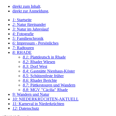
direkt zum Inhalt
.
direkt zur Anmeldung
.
1:
Startseite
2:
Natur füreinander
3:
Natur im Jahreslauf
4:
Fotografie
5:
Familienchronik
6:
Impressum - Persönliches
7:
Radtouren
8:
RHADE
8.1:
Plattdeutsch in Rhade
8.2:
Rhader Wiesen
8.3:
Dorf West
8.4:
Gaststätte Nienhaus-Köster
8.5:
Schützenfeste früher
8.6:
Rhader Berichte
8.7:
Pättkestouren und Wandern
8.8:
MGV "Cäcilia" Rhade
9:
Wandern und Natur
10:
NIEDERKRÜCHTEN-AKTUELL
11:
Karneval in Niederkrüchten
12:
Datenschutz