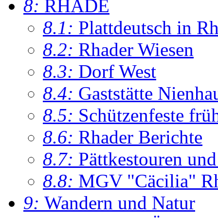
8:
RHADE
8.1:
Plattdeutsch in R
8.2:
Rhader Wiesen
8.3:
Dorf West
8.4:
Gaststätte Nienha
8.5:
Schützenfeste frü
8.6:
Rhader Berichte
8.7:
Pättkestouren un
8.8:
MGV "Cäcilia" R
9:
Wandern und Natur