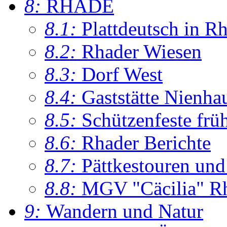
8:
RHADE
8.1:
Plattdeutsch in R
8.2:
Rhader Wiesen
8.3:
Dorf West
8.4:
Gaststätte Nienha
8.5:
Schützenfeste frü
8.6:
Rhader Berichte
8.7:
Pättkestouren un
8.8:
MGV "Cäcilia" R
9:
Wandern und Natur