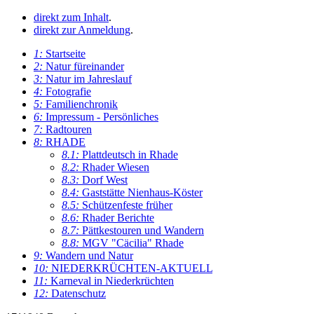
direkt zum Inhalt
.
direkt zur Anmeldung
.
1:
Startseite
2:
Natur füreinander
3:
Natur im Jahreslauf
4:
Fotografie
5:
Familienchronik
6:
Impressum - Persönliches
7:
Radtouren
8:
RHADE
8.1:
Plattdeutsch in Rhade
8.2:
Rhader Wiesen
8.3:
Dorf West
8.4:
Gaststätte Nienhaus-Köster
8.5:
Schützenfeste früher
8.6:
Rhader Berichte
8.7:
Pättkestouren und Wandern
8.8:
MGV "Cäcilia" Rhade
9:
Wandern und Natur
10:
NIEDERKRÜCHTEN-AKTUELL
11:
Karneval in Niederkrüchten
12:
Datenschutz