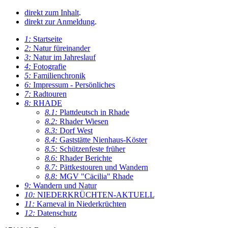
direkt zum Inhalt
.
direkt zur Anmeldung
.
1:
Startseite
2:
Natur füreinander
3:
Natur im Jahreslauf
4:
Fotografie
5:
Familienchronik
6:
Impressum - Persönliches
7:
Radtouren
8:
RHADE
8.1:
Plattdeutsch in Rhade
8.2:
Rhader Wiesen
8.3:
Dorf West
8.4:
Gaststätte Nienhaus-Köster
8.5:
Schützenfeste früher
8.6:
Rhader Berichte
8.7:
Pättkestouren und Wandern
8.8:
MGV "Cäcilia" Rhade
9:
Wandern und Natur
10:
NIEDERKRÜCHTEN-AKTUELL
11:
Karneval in Niederkrüchten
12:
Datenschutz