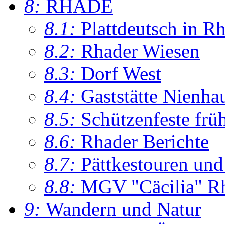
8:
RHADE
8.1:
Plattdeutsch in R
8.2:
Rhader Wiesen
8.3:
Dorf West
8.4:
Gaststätte Nienha
8.5:
Schützenfeste frü
8.6:
Rhader Berichte
8.7:
Pättkestouren un
8.8:
MGV "Cäcilia" R
9:
Wandern und Natur