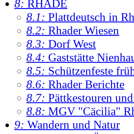
8:
RHADE
8.1:
Plattdeutsch in R
8.2:
Rhader Wiesen
8.3:
Dorf West
8.4:
Gaststätte Nienha
8.5:
Schützenfeste frü
8.6:
Rhader Berichte
8.7:
Pättkestouren un
8.8:
MGV "Cäcilia" R
9:
Wandern und Natur