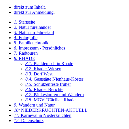
direkt zum Inhalt
.
direkt zur Anmeldung
.
1:
Startseite
2:
Natur füreinander
3:
Natur im Jahreslauf
4:
Fotografie
5:
Familienchronik
6:
Impressum - Persönliches
7:
Radtouren
8:
RHADE
8.1:
Plattdeutsch in Rhade
8.2:
Rhader Wiesen
8.3:
Dorf West
8.4:
Gaststätte Nienhaus-Köster
8.5:
Schützenfeste früher
8.6:
Rhader Berichte
8.7:
Pättkestouren und Wandern
8.8:
MGV "Cäcilia" Rhade
9:
Wandern und Natur
10:
NIEDERKRÜCHTEN-AKTUELL
11:
Karneval in Niederkrüchten
12:
Datenschutz