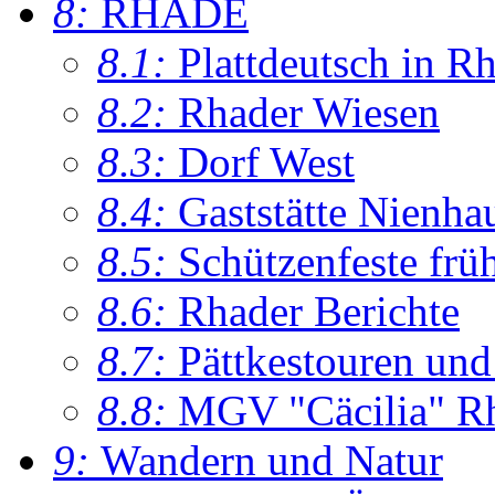
8:
RHADE
8.1:
Plattdeutsch in R
8.2:
Rhader Wiesen
8.3:
Dorf West
8.4:
Gaststätte Nienha
8.5:
Schützenfeste frü
8.6:
Rhader Berichte
8.7:
Pättkestouren un
8.8:
MGV "Cäcilia" R
9:
Wandern und Natur