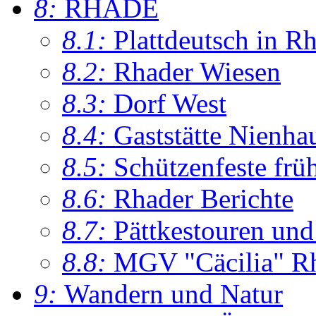
8:
RHADE
8.1:
Plattdeutsch in R
8.2:
Rhader Wiesen
8.3:
Dorf West
8.4:
Gaststätte Nienha
8.5:
Schützenfeste frü
8.6:
Rhader Berichte
8.7:
Pättkestouren un
8.8:
MGV "Cäcilia" R
9:
Wandern und Natur