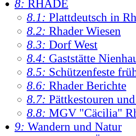
8:
RHADE
8.1:
Plattdeutsch in R
8.2:
Rhader Wiesen
8.3:
Dorf West
8.4:
Gaststätte Nienha
8.5:
Schützenfeste frü
8.6:
Rhader Berichte
8.7:
Pättkestouren un
8.8:
MGV "Cäcilia" R
9:
Wandern und Natur