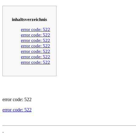
inhaltsverzeichnis
error code: 522
error code: 522
error code: 522
error code: 522
error code: 522
error code: 522
error code: 522
error code: 522
error code: 522
.