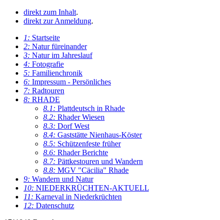
direkt zum Inhalt
.
direkt zur Anmeldung
.
1:
Startseite
2:
Natur füreinander
3:
Natur im Jahreslauf
4:
Fotografie
5:
Familienchronik
6:
Impressum - Persönliches
7:
Radtouren
8:
RHADE
8.1:
Plattdeutsch in Rhade
8.2:
Rhader Wiesen
8.3:
Dorf West
8.4:
Gaststätte Nienhaus-Köster
8.5:
Schützenfeste früher
8.6:
Rhader Berichte
8.7:
Pättkestouren und Wandern
8.8:
MGV "Cäcilia" Rhade
9:
Wandern und Natur
10:
NIEDERKRÜCHTEN-AKTUELL
11:
Karneval in Niederkrüchten
12:
Datenschutz