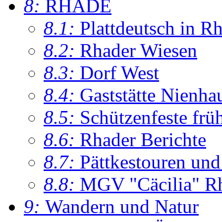
8:
RHADE
8.1:
Plattdeutsch in R
8.2:
Rhader Wiesen
8.3:
Dorf West
8.4:
Gaststätte Nienha
8.5:
Schützenfeste frü
8.6:
Rhader Berichte
8.7:
Pättkestouren un
8.8:
MGV "Cäcilia" R
9:
Wandern und Natur