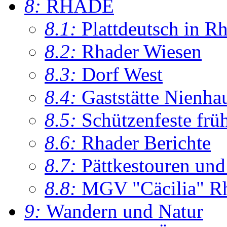
8:
RHADE
8.1:
Plattdeutsch in R
8.2:
Rhader Wiesen
8.3:
Dorf West
8.4:
Gaststätte Nienha
8.5:
Schützenfeste frü
8.6:
Rhader Berichte
8.7:
Pättkestouren un
8.8:
MGV "Cäcilia" R
9:
Wandern und Natur