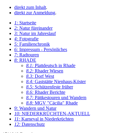
direkt zum Inhalt
.
direkt zur Anmeldung
.
1:
Startseite
2:
Natur füreinander
3:
Natur im Jahreslauf
4:
Fotografie
5:
Familienchronik
6:
Impressum - Persönliches
7:
Radtouren
8:
RHADE
8.1:
Plattdeutsch in Rhade
8.2:
Rhader Wiesen
8.3:
Dorf West
8.4:
Gaststätte Nienhaus-Köster
8.5:
Schützenfeste früher
8.6:
Rhader Berichte
8.7:
Pättkestouren und Wandern
8.8:
MGV "Cäcilia" Rhade
9:
Wandern und Natur
10:
NIEDERKRÜCHTEN-AKTUELL
11:
Karneval in Niederkrüchten
12:
Datenschutz