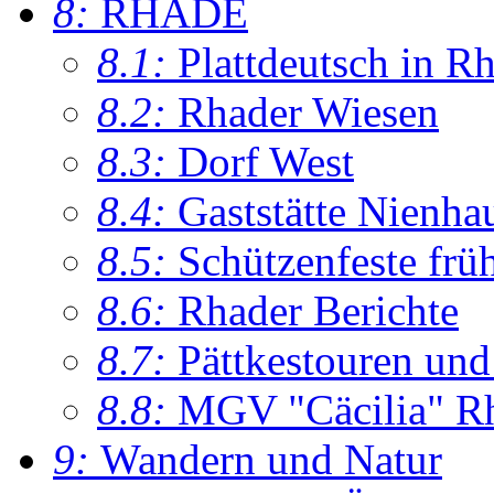
8:
RHADE
8.1:
Plattdeutsch in R
8.2:
Rhader Wiesen
8.3:
Dorf West
8.4:
Gaststätte Nienha
8.5:
Schützenfeste frü
8.6:
Rhader Berichte
8.7:
Pättkestouren un
8.8:
MGV "Cäcilia" R
9:
Wandern und Natur