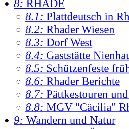
8:
RHADE
8.1:
Plattdeutsch in R
8.2:
Rhader Wiesen
8.3:
Dorf West
8.4:
Gaststätte Nienha
8.5:
Schützenfeste frü
8.6:
Rhader Berichte
8.7:
Pättkestouren un
8.8:
MGV "Cäcilia" R
9:
Wandern und Natur