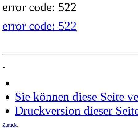
error code: 522
error code: 522
.
Sie können diese Seite v
Druckversion dieser Seit
Zurück
.