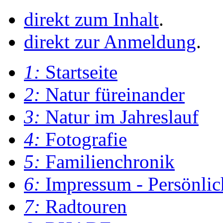
direkt zum Inhalt
.
direkt zur Anmeldung
.
1:
Startseite
2:
Natur füreinander
3:
Natur im Jahreslauf
4:
Fotografie
5:
Familienchronik
6:
Impressum - Persönlic
7:
Radtouren