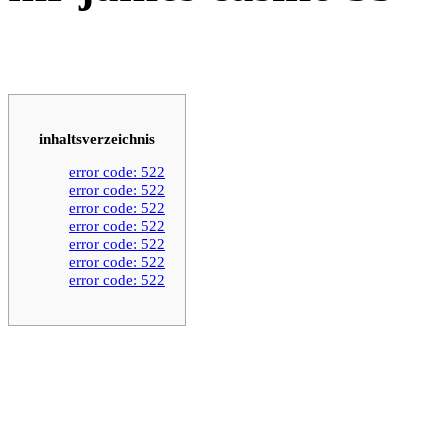
inhaltsverzeichnis
error code: 522
error code: 522
error code: 522
error code: 522
error code: 522
error code: 522
error code: 522