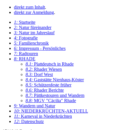
direkt zum Inhalt
.
direkt zur Anmeldung
.
1:
Startseite
2:
Natur füreinander
3:
Natur im Jahreslauf
4:
Fotografie
5:
Familienchronik
6:
Impressum - Persönliches
7:
Radtouren
8:
RHADE
8.1:
Plattdeutsch in Rhade
8.2:
Rhader Wiesen
8.3:
Dorf West
8.4:
Gaststätte Nienhaus-Köster
8.5:
Schützenfeste früher
8.6:
Rhader Berichte
8.7:
Pättkestouren und Wandern
8.8:
MGV "Cäcilia" Rhade
9:
Wandern und Natur
10:
NIEDERKRÜCHTEN-AKTUELL
11:
Karneval in Niederkrüchten
12:
Datenschutz