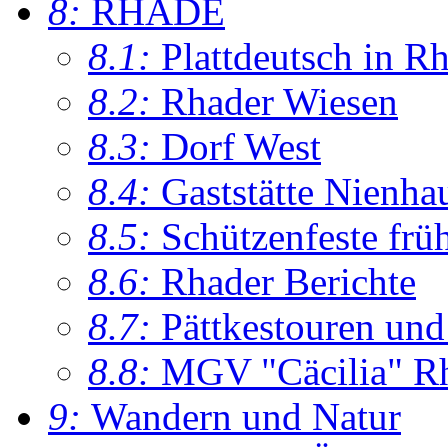
8:
RHADE
8.1:
Plattdeutsch in R
8.2:
Rhader Wiesen
8.3:
Dorf West
8.4:
Gaststätte Nienha
8.5:
Schützenfeste frü
8.6:
Rhader Berichte
8.7:
Pättkestouren un
8.8:
MGV "Cäcilia" R
9:
Wandern und Natur