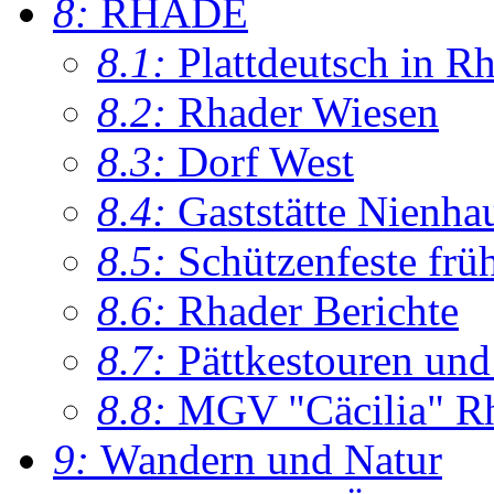
8:
RHADE
8.1:
Plattdeutsch in R
8.2:
Rhader Wiesen
8.3:
Dorf West
8.4:
Gaststätte Nienha
8.5:
Schützenfeste frü
8.6:
Rhader Berichte
8.7:
Pättkestouren un
8.8:
MGV "Cäcilia" R
9:
Wandern und Natur