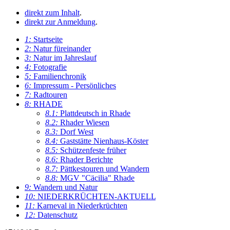
direkt zum Inhalt
.
direkt zur Anmeldung
.
1:
Startseite
2:
Natur füreinander
3:
Natur im Jahreslauf
4:
Fotografie
5:
Familienchronik
6:
Impressum - Persönliches
7:
Radtouren
8:
RHADE
8.1:
Plattdeutsch in Rhade
8.2:
Rhader Wiesen
8.3:
Dorf West
8.4:
Gaststätte Nienhaus-Köster
8.5:
Schützenfeste früher
8.6:
Rhader Berichte
8.7:
Pättkestouren und Wandern
8.8:
MGV "Cäcilia" Rhade
9:
Wandern und Natur
10:
NIEDERKRÜCHTEN-AKTUELL
11:
Karneval in Niederkrüchten
12:
Datenschutz