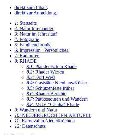
direkt zum Inhalt
.
direkt zur Anmeldung
.
1:
Startseite
2:
Natur füreinander
3:
Natur im Jahreslauf
4:
Fotografie
5:
Familienchronik
6:
Impressum - Persönliches
7:
Radtouren
8:
RHADE
8.1:
Plattdeutsch in Rhade
8.2:
Rhader Wiesen
8.3:
Dorf West
8.4:
Gaststätte Nienhaus-Köster
8.5:
Schützenfeste früher
8.6:
Rhader Berichte
8.7:
Pättkestouren und Wandern
8.8:
MGV "Cäcilia" Rhade
9:
Wandern und Natur
10:
NIEDERKRÜCHTEN-AKTUELL
11:
Karneval in Niederkrüchten
12:
Datenschutz