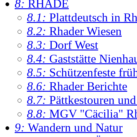
8:
RHADE
8.1:
Plattdeutsch in R
8.2:
Rhader Wiesen
8.3:
Dorf West
8.4:
Gaststätte Nienha
8.5:
Schützenfeste frü
8.6:
Rhader Berichte
8.7:
Pättkestouren un
8.8:
MGV "Cäcilia" R
9:
Wandern und Natur