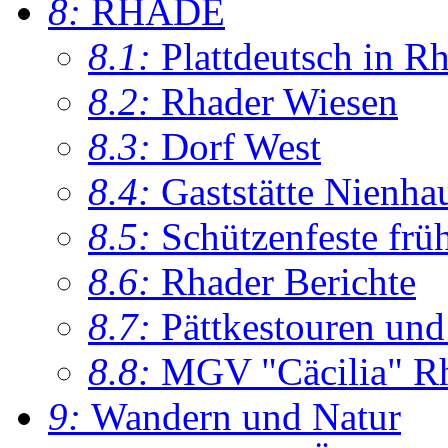
8:
RHADE
8.1:
Plattdeutsch in R
8.2:
Rhader Wiesen
8.3:
Dorf West
8.4:
Gaststätte Nienha
8.5:
Schützenfeste frü
8.6:
Rhader Berichte
8.7:
Pättkestouren un
8.8:
MGV "Cäcilia" R
9:
Wandern und Natur