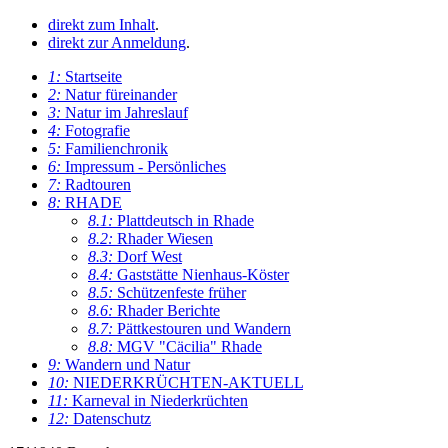
direkt zum Inhalt
.
direkt zur Anmeldung
.
1:
Startseite
2:
Natur füreinander
3:
Natur im Jahreslauf
4:
Fotografie
5:
Familienchronik
6:
Impressum - Persönliches
7:
Radtouren
8:
RHADE
8.1:
Plattdeutsch in Rhade
8.2:
Rhader Wiesen
8.3:
Dorf West
8.4:
Gaststätte Nienhaus-Köster
8.5:
Schützenfeste früher
8.6:
Rhader Berichte
8.7:
Pättkestouren und Wandern
8.8:
MGV "Cäcilia" Rhade
9:
Wandern und Natur
10:
NIEDERKRÜCHTEN-AKTUELL
11:
Karneval in Niederkrüchten
12:
Datenschutz