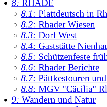
8:
RHADE
8.1:
Plattdeutsch in R
8.2:
Rhader Wiesen
8.3:
Dorf West
8.4:
Gaststätte Nienha
8.5:
Schützenfeste frü
8.6:
Rhader Berichte
8.7:
Pättkestouren un
8.8:
MGV "Cäcilia" R
9:
Wandern und Natur