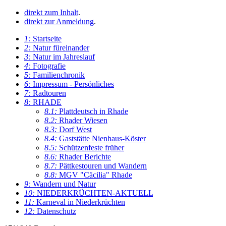
direkt zum Inhalt
.
direkt zur Anmeldung
.
1:
Startseite
2:
Natur füreinander
3:
Natur im Jahreslauf
4:
Fotografie
5:
Familienchronik
6:
Impressum - Persönliches
7:
Radtouren
8:
RHADE
8.1:
Plattdeutsch in Rhade
8.2:
Rhader Wiesen
8.3:
Dorf West
8.4:
Gaststätte Nienhaus-Köster
8.5:
Schützenfeste früher
8.6:
Rhader Berichte
8.7:
Pättkestouren und Wandern
8.8:
MGV "Cäcilia" Rhade
9:
Wandern und Natur
10:
NIEDERKRÜCHTEN-AKTUELL
11:
Karneval in Niederkrüchten
12:
Datenschutz