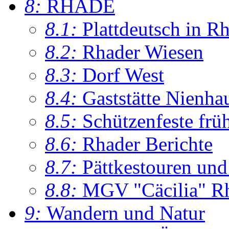
8:
RHADE
8.1:
Plattdeutsch in R
8.2:
Rhader Wiesen
8.3:
Dorf West
8.4:
Gaststätte Nienha
8.5:
Schützenfeste frü
8.6:
Rhader Berichte
8.7:
Pättkestouren un
8.8:
MGV "Cäcilia" R
9:
Wandern und Natur