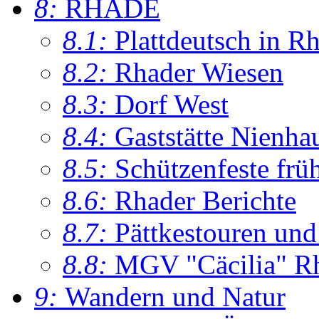
8:
RHADE
8.1:
Plattdeutsch in R
8.2:
Rhader Wiesen
8.3:
Dorf West
8.4:
Gaststätte Nienha
8.5:
Schützenfeste frü
8.6:
Rhader Berichte
8.7:
Pättkestouren un
8.8:
MGV "Cäcilia" R
9:
Wandern und Natur