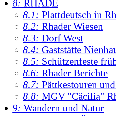
8:
RHADE
8.1:
Plattdeutsch in R
8.2:
Rhader Wiesen
8.3:
Dorf West
8.4:
Gaststätte Nienha
8.5:
Schützenfeste frü
8.6:
Rhader Berichte
8.7:
Pättkestouren un
8.8:
MGV "Cäcilia" R
9:
Wandern und Natur