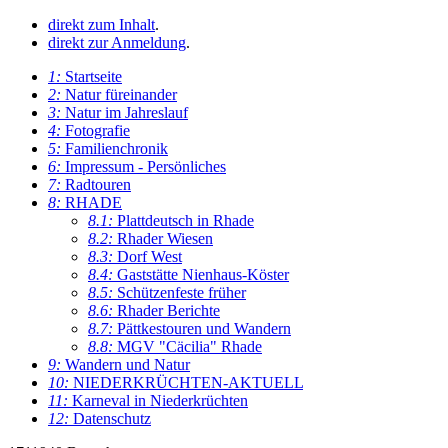
direkt zum Inhalt
.
direkt zur Anmeldung
.
1:
Startseite
2:
Natur füreinander
3:
Natur im Jahreslauf
4:
Fotografie
5:
Familienchronik
6:
Impressum - Persönliches
7:
Radtouren
8:
RHADE
8.1:
Plattdeutsch in Rhade
8.2:
Rhader Wiesen
8.3:
Dorf West
8.4:
Gaststätte Nienhaus-Köster
8.5:
Schützenfeste früher
8.6:
Rhader Berichte
8.7:
Pättkestouren und Wandern
8.8:
MGV "Cäcilia" Rhade
9:
Wandern und Natur
10:
NIEDERKRÜCHTEN-AKTUELL
11:
Karneval in Niederkrüchten
12:
Datenschutz